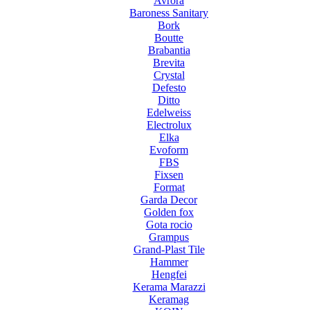
Avrora
Baroness Sanitary
Bork
Boutte
Brabantia
Brevita
Crystal
Defesto
Ditto
Edelweiss
Electrolux
Elka
Evoform
FBS
Fixsen
Format
Garda Decor
Golden fox
Gota rocio
Grampus
Grand-Plast Tile
Hammer
Hengfei
Kerama Marazzi
Keramag