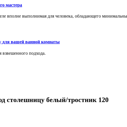
го мастера
м деле вполне выполнимая для человека, обладающего минималь
у для вашей ванной комнаты
я взвешенного подхода.
од столешницу белый/тростник 120