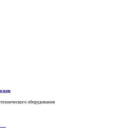
ысков
нтехнического оборудования
сте