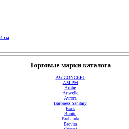
51 см
Торговые марки каталога
AG CONCEPT
AM.PM
Arohe
Artwelle
Avrora
Baroness Sanitary
Bork
Boutte
Brabantia
Brevita