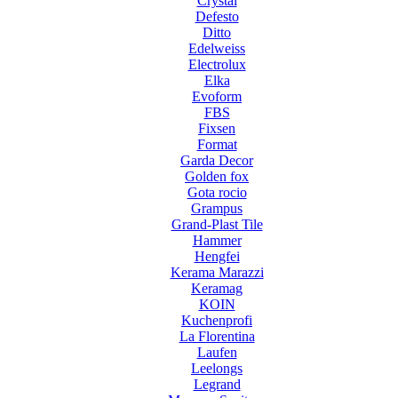
Crystal
Defesto
Ditto
Edelweiss
Electrolux
Elka
Evoform
FBS
Fixsen
Format
Garda Decor
Golden fox
Gota rocio
Grampus
Grand-Plast Tile
Hammer
Hengfei
Kerama Marazzi
Keramag
KOIN
Kuchenprofi
La Florentina
Laufen
Leelongs
Legrand