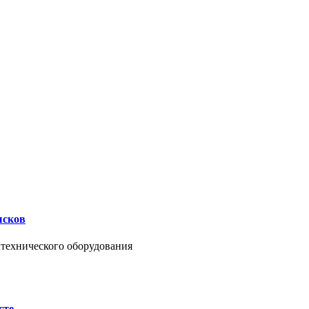
ысков
нтехнического оборудования
сте