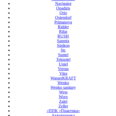
Navigator
Opadiris
Orio
Ostendorf
Primanova
Ridder
Rifar
RUSH
Sanmix
Sinikon
Stc
Suntel
Teknotel
Uniel
Verran
Vitra
WasserKRAFT
Wenko
Wenko sanitary
Wess
Worx
Zalel
Zeller
«ППК «Практика»
Акватехника