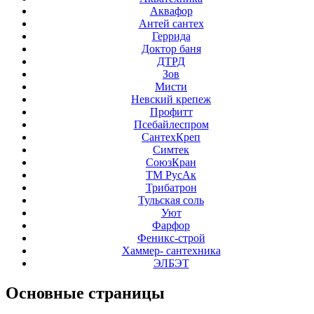
Аквафор
Антей сантех
Геррида
Доктор баня
ДТРД
Зов
Мисти
Невский крепеж
Профитт
Псебайлеспром
СантехКреп
Симтек
СоюзКран
ТМ РусАк
Трибатрон
Тульская соль
Уют
Фарфор
Феникс-строй
Хаммер- сантехника
ЭЛБЭТ
Основные
страницы