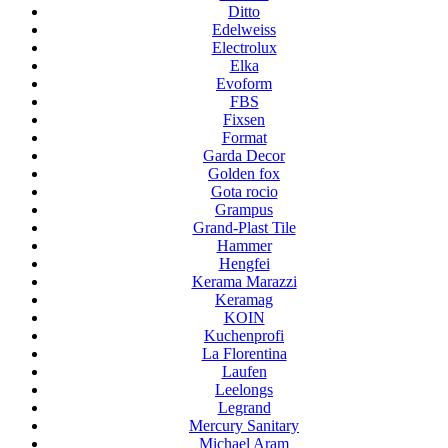
Ditto
Edelweiss
Electrolux
Elka
Evoform
FBS
Fixsen
Format
Garda Decor
Golden fox
Gota rocio
Grampus
Grand-Plast Tile
Hammer
Hengfei
Kerama Marazzi
Keramag
KOIN
Kuchenprofi
La Florentina
Laufen
Leelongs
Legrand
Mercury Sanitary
Michael Aram