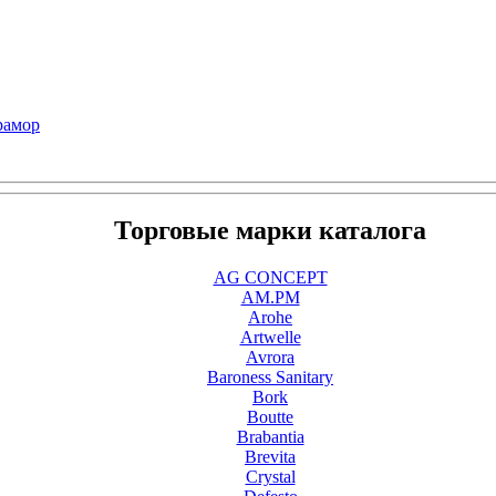
рамор
Торговые марки каталога
AG CONCEPT
AM.PM
Arohe
Artwelle
Avrora
Baroness Sanitary
Bork
Boutte
Brabantia
Brevita
Crystal