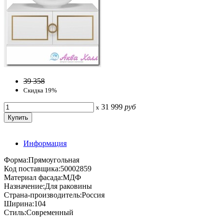
39 358
Скидка 19%
31 999
руб
x
Информация
Форма:Прямоугольная
Код поставщика:50002859
Материал фасада:МДФ
Назначение:Для раковины
Страна-производитель:Россия
Ширина:104
Стиль:Современный