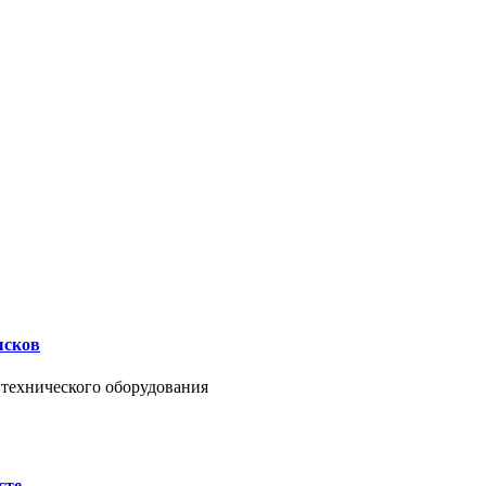
ысков
нтехнического оборудования
сте