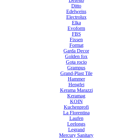
Defesto
Ditto
Edelweiss
Electrolux
Elka
Evoform
FBS
Fixsen
Format
Garda Decor
Golden fox
Gota rocio
Grampus
Grand-Plast Tile
Hammer
Hengfei
Kerama Marazzi
Keramag
KOIN
Kuchenprofi
La Florentina
Laufen
Leelongs
Legrand
Mercury Sanitary