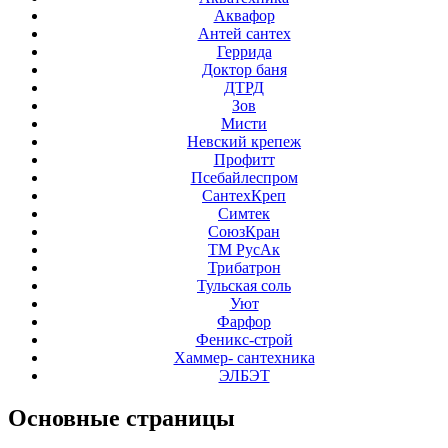
Аквафор
Антей сантех
Геррида
Доктор баня
ДТРД
Зов
Мисти
Невский крепеж
Профитт
Псебайлеспром
СантехКреп
Симтек
СоюзКран
ТМ РусАк
Трибатрон
Тульская соль
Уют
Фарфор
Феникс-строй
Хаммер- сантехника
ЭЛБЭТ
Основные
страницы