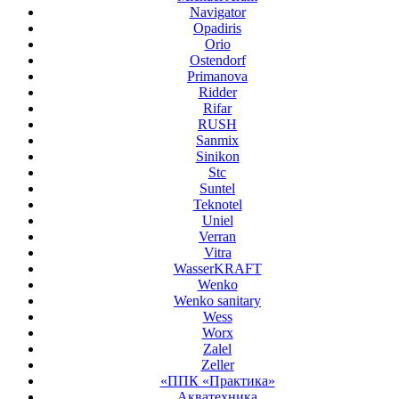
Navigator
Opadiris
Orio
Ostendorf
Primanova
Ridder
Rifar
RUSH
Sanmix
Sinikon
Stc
Suntel
Teknotel
Uniel
Verran
Vitra
WasserKRAFT
Wenko
Wenko sanitary
Wess
Worx
Zalel
Zeller
«ППК «Практика»
Акватехника