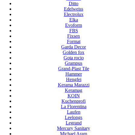
Ditto
Edelweiss
Electrolux
Elka
Evoform
FBS
Fixsen
Format
Garda Decor
Golden fox
Gota rocio
Grampus
Grand-Plast Tile
Hammer
Hengfei
Kerama Marazzi
Keramag
KOIN
Kuchenprofi
La Florentina
Laufen
Leelongs
Legrand
Mercury Sanitary
Michael Aram