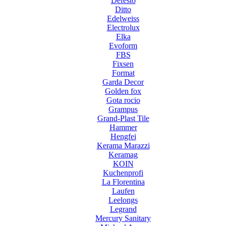
Defesto
Ditto
Edelweiss
Electrolux
Elka
Evoform
FBS
Fixsen
Format
Garda Decor
Golden fox
Gota rocio
Grampus
Grand-Plast Tile
Hammer
Hengfei
Kerama Marazzi
Keramag
KOIN
Kuchenprofi
La Florentina
Laufen
Leelongs
Legrand
Mercury Sanitary