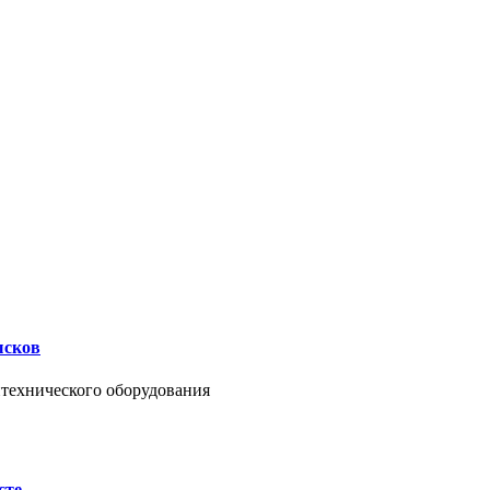
ысков
нтехнического оборудования
сте