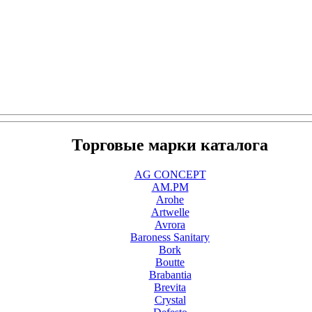
Торговые марки каталога
AG CONCEPT
AM.PM
Arohe
Artwelle
Avrora
Baroness Sanitary
Bork
Boutte
Brabantia
Brevita
Crystal