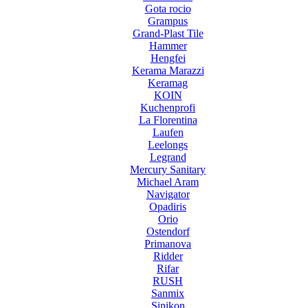
Gota rocio
Grampus
Grand-Plast Tile
Hammer
Hengfei
Kerama Marazzi
Keramag
KOIN
Kuchenprofi
La Florentina
Laufen
Leelongs
Legrand
Mercury Sanitary
Michael Aram
Navigator
Opadiris
Orio
Ostendorf
Primanova
Ridder
Rifar
RUSH
Sanmix
Sinikon