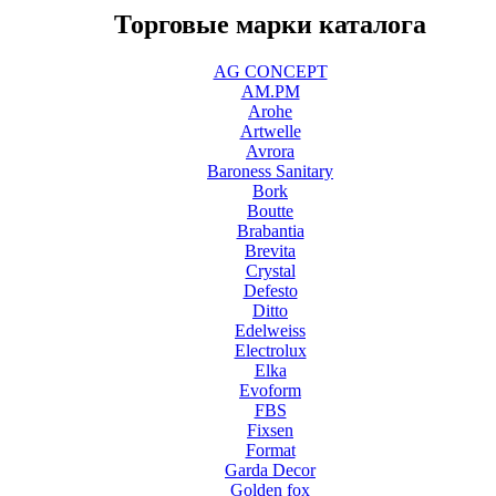
Торговые марки каталога
AG CONCEPT
AM.PM
Arohe
Artwelle
Avrora
Baroness Sanitary
Bork
Boutte
Brabantia
Brevita
Crystal
Defesto
Ditto
Edelweiss
Electrolux
Elka
Evoform
FBS
Fixsen
Format
Garda Decor
Golden fox