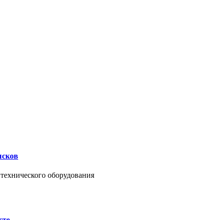
ысков
нтехнического оборудования
сте