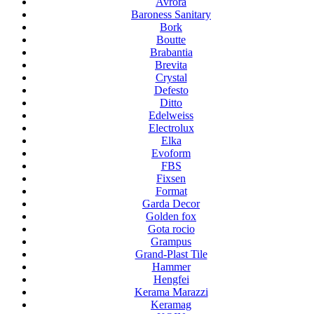
Avrora
Baroness Sanitary
Bork
Boutte
Brabantia
Brevita
Crystal
Defesto
Ditto
Edelweiss
Electrolux
Elka
Evoform
FBS
Fixsen
Format
Garda Decor
Golden fox
Gota rocio
Grampus
Grand-Plast Tile
Hammer
Hengfei
Kerama Marazzi
Keramag