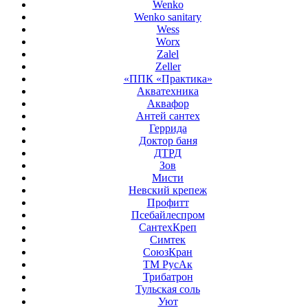
Wenko
Wenko sanitary
Wess
Worx
Zalel
Zeller
«ППК «Практика»
Акватехника
Аквафор
Антей сантех
Геррида
Доктор баня
ДТРД
Зов
Мисти
Невский крепеж
Профитт
Псебайлеспром
СантехКреп
Симтек
СоюзКран
ТМ РусАк
Трибатрон
Тульская соль
Уют