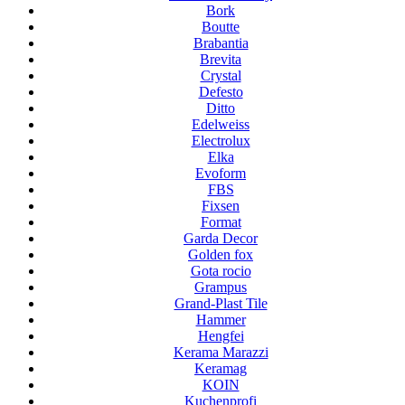
Bork
Boutte
Brabantia
Brevita
Crystal
Defesto
Ditto
Edelweiss
Electrolux
Elka
Evoform
FBS
Fixsen
Format
Garda Decor
Golden fox
Gota rocio
Grampus
Grand-Plast Tile
Hammer
Hengfei
Kerama Marazzi
Keramag
KOIN
Kuchenprofi