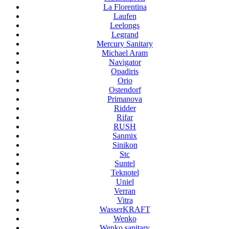
La Florentina
Laufen
Leelongs
Legrand
Mercury Sanitary
Michael Aram
Navigator
Opadiris
Orio
Ostendorf
Primanova
Ridder
Rifar
RUSH
Sanmix
Sinikon
Stc
Suntel
Teknotel
Uniel
Verran
Vitra
WasserKRAFT
Wenko
Wenko sanitary