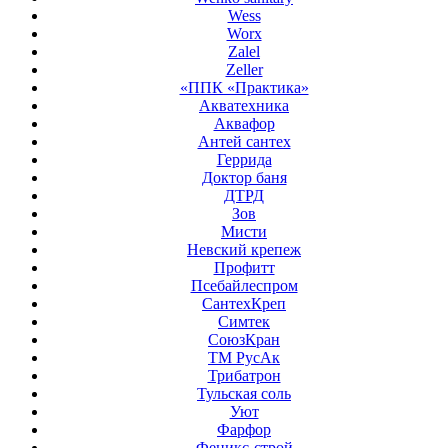
Wess
Worx
Zalel
Zeller
«ППК «Практика»
Акватехника
Аквафор
Антей сантех
Геррида
Доктор баня
ДТРД
Зов
Мисти
Невский крепеж
Профитт
Псебайлеспром
СантехКреп
Симтек
СоюзКран
ТМ РусАк
Трибатрон
Тульская соль
Уют
Фарфор
Феникс-строй