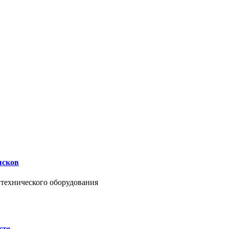
ысков
нтехнического оборудования
сте