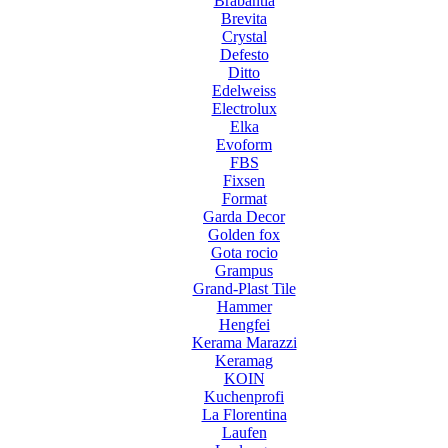
Brabantia
Brevita
Crystal
Defesto
Ditto
Edelweiss
Electrolux
Elka
Evoform
FBS
Fixsen
Format
Garda Decor
Golden fox
Gota rocio
Grampus
Grand-Plast Tile
Hammer
Hengfei
Kerama Marazzi
Keramag
KOIN
Kuchenprofi
La Florentina
Laufen