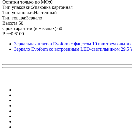
Остатки только по МФ:0
Тип упаковки:Упаковка картонная
Тип установки:Настенный
Тип товара:Зеркало
Высота:50
Срок гарантии (в месяцах):60
Вес:0.6100
Зеркальная плитка Evoform с фацетом 10 mm треугольник 
Зеркало Evoform со встроенным LED-светильником 29,5 