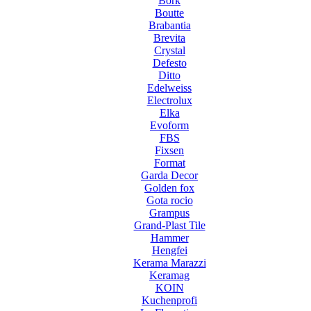
Bork
Boutte
Brabantia
Brevita
Crystal
Defesto
Ditto
Edelweiss
Electrolux
Elka
Evoform
FBS
Fixsen
Format
Garda Decor
Golden fox
Gota rocio
Grampus
Grand-Plast Tile
Hammer
Hengfei
Kerama Marazzi
Keramag
KOIN
Kuchenprofi