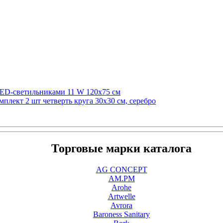
 LED-светильниками 11 W 120x75 см
плект 2 шт четверть круга 30х30 см, серебро
Торговые марки каталога
AG CONCEPT
AM.PM
Arohe
Artwelle
Avrora
Baroness Sanitary