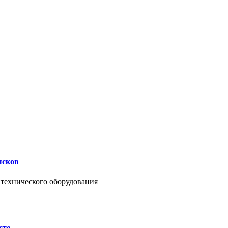
ысков
нтехнического оборудования
сте