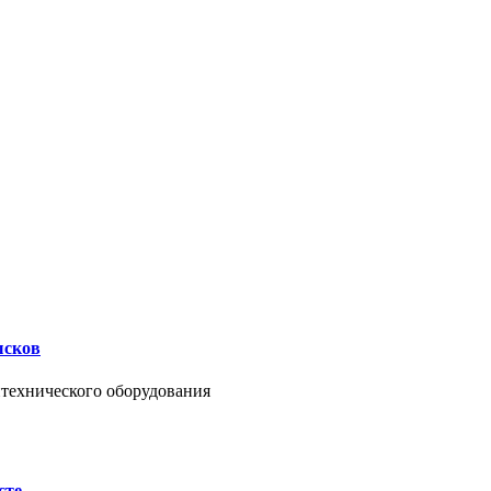
ысков
нтехнического оборудования
сте