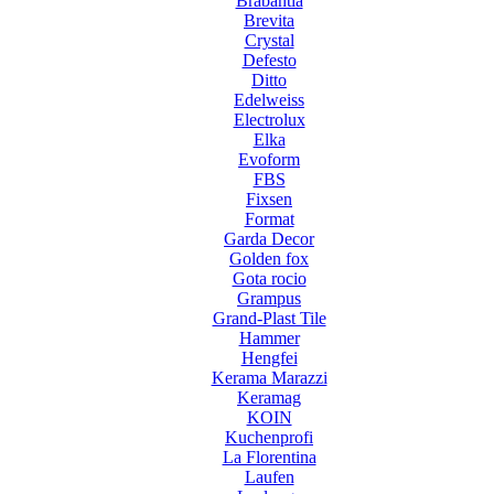
Brabantia
Brevita
Crystal
Defesto
Ditto
Edelweiss
Electrolux
Elka
Evoform
FBS
Fixsen
Format
Garda Decor
Golden fox
Gota rocio
Grampus
Grand-Plast Tile
Hammer
Hengfei
Kerama Marazzi
Keramag
KOIN
Kuchenprofi
La Florentina
Laufen