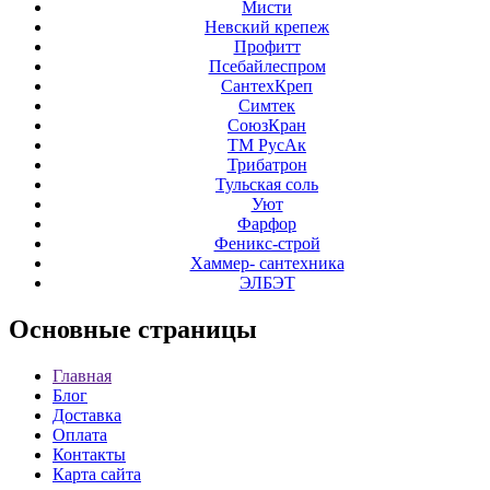
Мисти
Невский крепеж
Профитт
Псебайлеспром
СантехКреп
Симтек
СоюзКран
ТМ РусАк
Трибатрон
Тульская соль
Уют
Фарфор
Феникс-строй
Хаммер- сантехника
ЭЛБЭТ
Основные
страницы
Главная
Блог
Доставка
Оплата
Контакты
Карта сайта