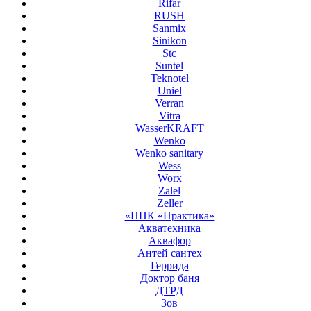
Rifar
RUSH
Sanmix
Sinikon
Stc
Suntel
Teknotel
Uniel
Verran
Vitra
WasserKRAFT
Wenko
Wenko sanitary
Wess
Worx
Zalel
Zeller
«ППК «Практика»
Акватехника
Аквафор
Антей сантех
Геррида
Доктор баня
ДТРД
Зов