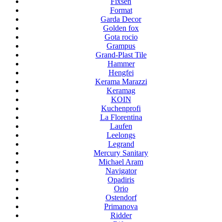
Fixsen
Format
Garda Decor
Golden fox
Gota rocio
Grampus
Grand-Plast Tile
Hammer
Hengfei
Kerama Marazzi
Keramag
KOIN
Kuchenprofi
La Florentina
Laufen
Leelongs
Legrand
Mercury Sanitary
Michael Aram
Navigator
Opadiris
Orio
Ostendorf
Primanova
Ridder