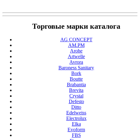
Торговые марки каталога
AG CONCEPT
AM.PM
Arohe
Artwelle
Avrora
Baroness Sanitary
Bork
Boutte
Brabantia
Brevita
Crystal
Defesto
Ditto
Edelweiss
Electrolux
Elka
Evoform
FBS