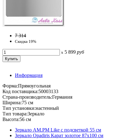
7 314
Скидка 19%
5 899
руб
x
Информация
Форма:Прямоугольная
Код поставщика:50003133
Страна-производитель:Германия
Ширина:75 см
Тип установки:настенный
Тип товара:Зеркало
Высота:56 см
Зеркало AM.PM Like с подсветкой 55 см
Зеркало Opadiris Карат золотое 87х100 см