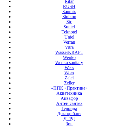
Rifar
RUSH
Sanmix
Sinikon
Stc
Suntel
Teknotel
Uniel
Verran
Vitra
WasserKRAFT
Wenko
Wenko sanitary
Wess
Worx
Zalel
Zeller
«ППК «Практика»
Акватехника
Аквафор
Антей сантех
Геррида
Доктор баня
ДТРД
Зов