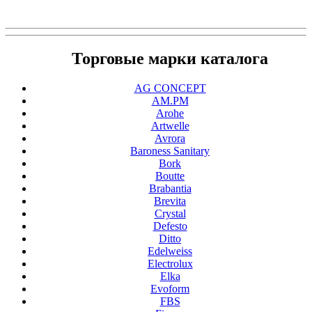
Торговые марки каталога
AG CONCEPT
AM.PM
Arohe
Artwelle
Avrora
Baroness Sanitary
Bork
Boutte
Brabantia
Brevita
Crystal
Defesto
Ditto
Edelweiss
Electrolux
Elka
Evoform
FBS