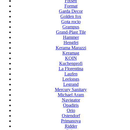
Fixsen
Format
Garda Decor
Golden fox
Gota rocio
Grampus
Grand-Plast Tile
Hammer
Hengfei
Kerama Marazzi
Keramag
KOIN
Kuchenprofi
La Florentina
Laufen
Leelongs
Legrand
Mercury Sanitary
Michael Aram
Navigator
Opadiris
Orio
Ostendorf
Primanova
Ridder