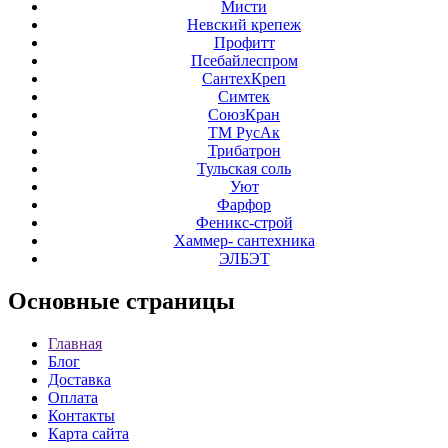
Мисти
Невский крепеж
Профитт
Псебайлеспром
СантехКреп
Симтек
СоюзКран
ТМ РусАк
Трибатрон
Тульская соль
Уют
Фарфор
Феникс-строй
Хаммер- сантехника
ЭЛБЭТ
Основные
страницы
Главная
Блог
Доставка
Оплата
Контакты
Карта сайта