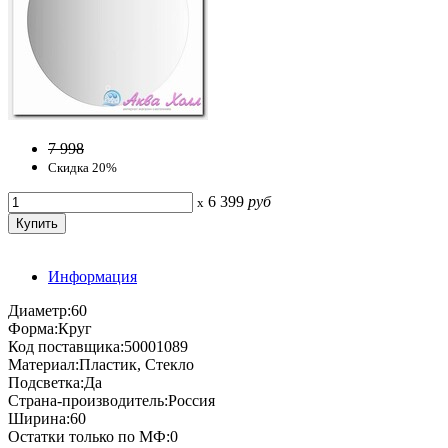
7 998
Скидка 20%
6 399
руб
x
Информация
Диаметр:60
Форма:Круг
Код поставщика:50001089
Материал:Пластик, Стекло
Подсветка:Да
Страна-производитель:Россия
Ширина:60
Остатки только по МФ:0