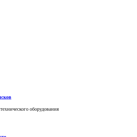
ысков
нтехнического оборудования
сте