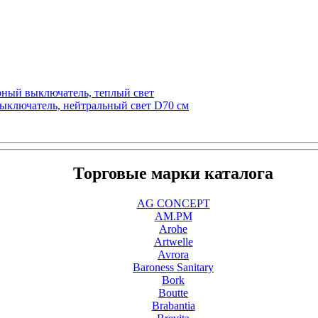
орный выключатель, теплый свет
выключатель, нейтральный свет D70 см
Торговые марки каталога
AG CONCEPT
AM.PM
Arohe
Artwelle
Avrora
Baroness Sanitary
Bork
Boutte
Brabantia