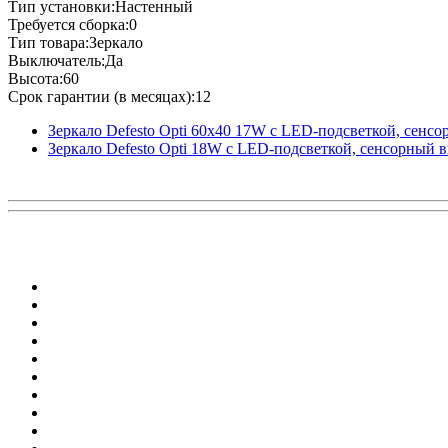
Тип установки:Настенный
Требуется сборка:0
Тип товара:Зеркало
Выключатель:Да
Высота:60
Срок гарантии (в месяцах):12
Зеркало Defesto Opti 60x40 17W с LED-подсветкой, сенс
Зеркало Defesto Opti 18W с LED-подсветкой, сенсорный 