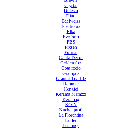
Brevita
Crystal
Defesto
Ditto
Edelweiss
Electrolux
Elka
Evoform
FBS
Fixsen
Format
Garda Decor
Golden fox
Gota rocio
Grampus
Grand-Plast Tile
Hammer
Hengfei
Kerama Marazzi
Keramag
KOIN
Kuchenprofi
La Florentina
Laufen
Leelongs