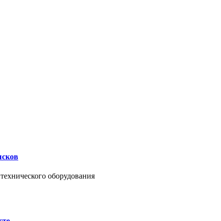
ысков
нтехнического оборудования
сте