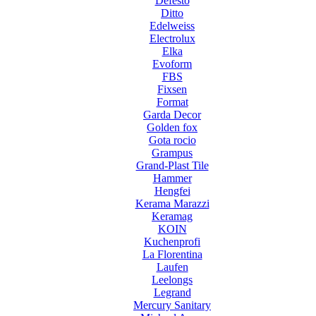
Defesto
Ditto
Edelweiss
Electrolux
Elka
Evoform
FBS
Fixsen
Format
Garda Decor
Golden fox
Gota rocio
Grampus
Grand-Plast Tile
Hammer
Hengfei
Kerama Marazzi
Keramag
KOIN
Kuchenprofi
La Florentina
Laufen
Leelongs
Legrand
Mercury Sanitary