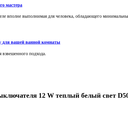
го мастера
м деле вполне выполнимая для человека, обладающего минималь
у для вашей ванной комнаты
я взвешенного подхода.
выключателя 12 W теплый белый свет D5