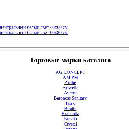
 нейтральный белый свет 40x60 см
 нейтральный белый свет 60x80 см
Торговые марки каталога
AG CONCEPT
AM.PM
Arohe
Artwelle
Avrora
Baroness Sanitary
Bork
Boutte
Brabantia
Brevita
Crystal