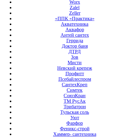
Worx
Zalel
Zeller
«ППК «Практика»
Акватехника
Аквафор
Антей сантех
Геррида
Доктор баня
ДТРД
Зов
Мисти
Невский крепеж
Профитт
Псебайлеспром
СантехКреп
Симтек
СоюзКран
ТМ РусАк
Трибатрон
Тульская соль
Уют
Фарфор
Феникс-строй
Хаммер- сантехника