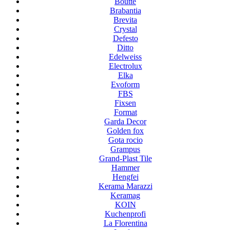
Boutte
Brabantia
Brevita
Crystal
Defesto
Ditto
Edelweiss
Electrolux
Elka
Evoform
FBS
Fixsen
Format
Garda Decor
Golden fox
Gota rocio
Grampus
Grand-Plast Tile
Hammer
Hengfei
Kerama Marazzi
Keramag
KOIN
Kuchenprofi
La Florentina