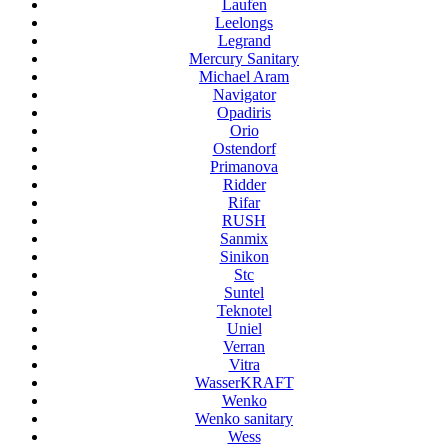
Laufen
Leelongs
Legrand
Mercury Sanitary
Michael Aram
Navigator
Opadiris
Orio
Ostendorf
Primanova
Ridder
Rifar
RUSH
Sanmix
Sinikon
Stc
Suntel
Teknotel
Uniel
Verran
Vitra
WasserKRAFT
Wenko
Wenko sanitary
Wess