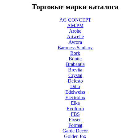
Торговые марки каталога
AG CONCEPT
AM.PM
Arohe
Artwelle
Avrora
Baroness Sanitary
Bork
Boutte
Brabantia
Brevita
Crystal
Defesto
Ditto
Edelweiss
Electrolux
Elka
Evoform
FBS
Fixsen
Format
Garda Decor
Golden fox