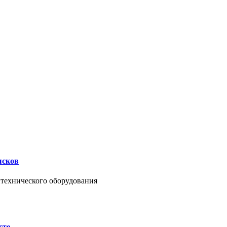
ысков
нтехнического оборудования
сте