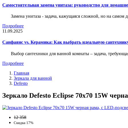
Самостоятельная замена унитаза: руководство для домашне
Замена унитаза - задача, кажущаяся сложной, но на само
Подробнее
11.09.2025
Санфаянс vs. Керамика: Как выбрать идеальную сантехник
Выбор сантехники для ванной комнаты – задача, требующа
Подробнее
Главная
Зеркала для ванной
Defesto
Зеркало Defesto Еclipse 70х70 15W чер
12 358
Скидка 17%