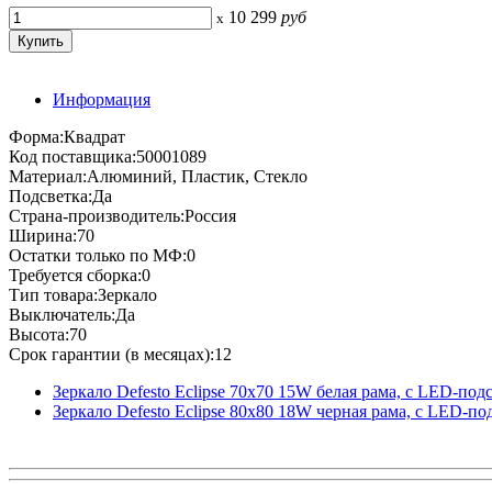
10 299
руб
x
Информация
Форма:Квадрат
Код поставщика:50001089
Материал:Алюминий, Пластик, Стекло
Подсветка:Да
Страна-производитель:Россия
Ширина:70
Остатки только по МФ:0
Требуется сборка:0
Тип товара:Зеркало
Выключатель:Да
Высота:70
Срок гарантии (в месяцах):12
Зеркало Defesto Еclipse 70х70 15W белая рама, с LED-по
Зеркало Defesto Еclipse 80х80 18W черная рама, с LED-п