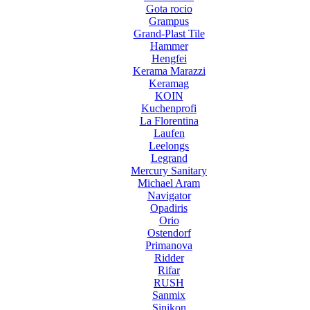
Gota rocio
Grampus
Grand-Plast Tile
Hammer
Hengfei
Kerama Marazzi
Keramag
KOIN
Kuchenprofi
La Florentina
Laufen
Leelongs
Legrand
Mercury Sanitary
Michael Aram
Navigator
Opadiris
Orio
Ostendorf
Primanova
Ridder
Rifar
RUSH
Sanmix
Sinikon