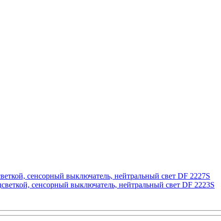
дсветкой, сенсорный выключатель, нейтральный свет DF 2227S
одсветкой, сенсорный выключатель, нейтральный свет DF 2223S