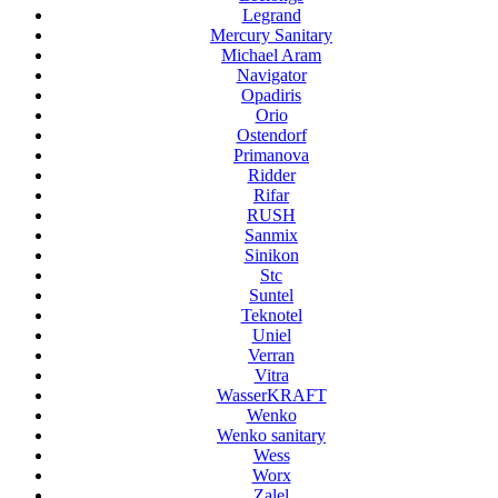
Legrand
Mercury Sanitary
Michael Aram
Navigator
Opadiris
Orio
Ostendorf
Primanova
Ridder
Rifar
RUSH
Sanmix
Sinikon
Stc
Suntel
Teknotel
Uniel
Verran
Vitra
WasserKRAFT
Wenko
Wenko sanitary
Wess
Worx
Zalel