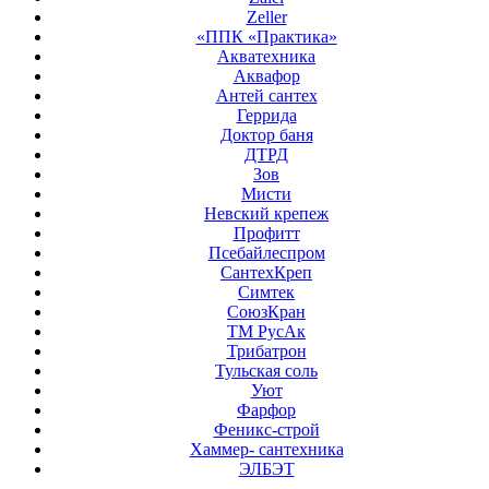
Zeller
«ППК «Практика»
Акватехника
Аквафор
Антей сантех
Геррида
Доктор баня
ДТРД
Зов
Мисти
Невский крепеж
Профитт
Псебайлеспром
СантехКреп
Симтек
СоюзКран
ТМ РусАк
Трибатрон
Тульская соль
Уют
Фарфор
Феникс-строй
Хаммер- сантехника
ЭЛБЭТ