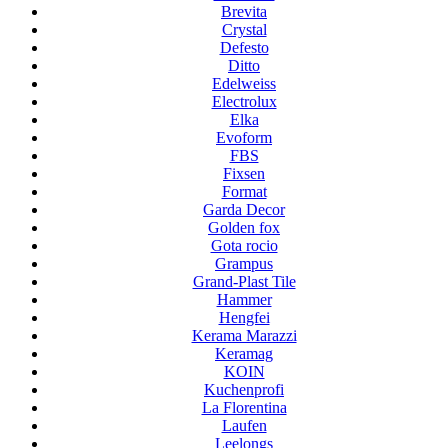
Brevita
Crystal
Defesto
Ditto
Edelweiss
Electrolux
Elka
Evoform
FBS
Fixsen
Format
Garda Decor
Golden fox
Gota rocio
Grampus
Grand-Plast Tile
Hammer
Hengfei
Kerama Marazzi
Keramag
KOIN
Kuchenprofi
La Florentina
Laufen
Leelongs