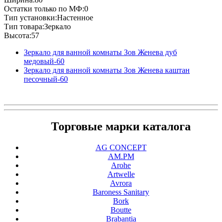
Остатки только по МФ:0
Тип установки:Настенное
Тип товара:Зеркало
Высота:57
Зеркало для ванной комнаты Зов Женева дуб
медовый-60
Зеркало для ванной комнаты Зов Женева каштан
песочный-60
Торговые марки каталога
AG CONCEPT
AM.PM
Arohe
Artwelle
Avrora
Baroness Sanitary
Bork
Boutte
Brabantia