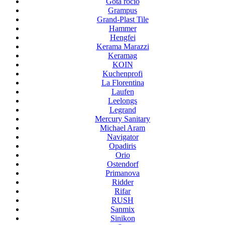
Gota rocio
Grampus
Grand-Plast Tile
Hammer
Hengfei
Kerama Marazzi
Keramag
KOIN
Kuchenprofi
La Florentina
Laufen
Leelongs
Legrand
Mercury Sanitary
Michael Aram
Navigator
Opadiris
Orio
Ostendorf
Primanova
Ridder
Rifar
RUSH
Sanmix
Sinikon