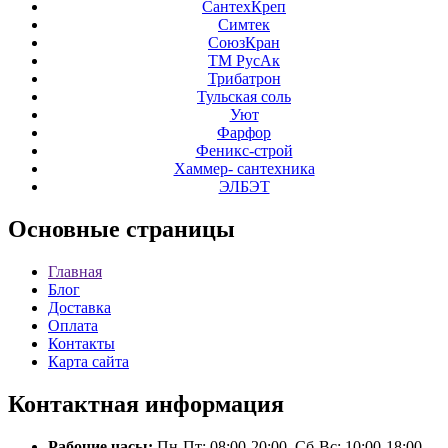
СантехКреп
Симтек
СоюзКран
ТМ РусАк
Трибатрон
Тульская соль
Уют
Фарфор
Феникс-строй
Хаммер- сантехника
ЭЛБЭТ
Основные
страницы
Главная
Блог
Доставка
Оплата
Контакты
Карта сайта
Контактная
информация
Рабочие часы:
Пн-Пт: 08:00-20:00, Сб-Вс: 10:00-18:00