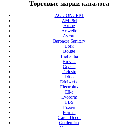
Торговые марки каталога
AG CONCEPT
AM.PM
Arohe
Artwelle
Avrora
Baroness Sanitary
Bork
Boutte
Brabantia
Brevita
Crystal
Defesto
Ditto
Edelweiss
Electrolux
Elka
Evoform
FBS
Fixsen
Format
Garda Decor
Golden fox