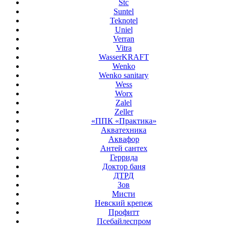
Stc
Suntel
Teknotel
Uniel
Verran
Vitra
WasserKRAFT
Wenko
Wenko sanitary
Wess
Worx
Zalel
Zeller
«ППК «Практика»
Акватехника
Аквафор
Антей сантех
Геррида
Доктор баня
ДТРД
Зов
Мисти
Невский крепеж
Профитт
Псебайлеспром