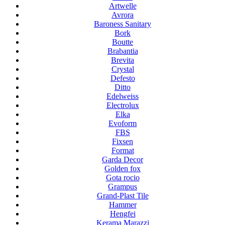
Artwelle
Avrora
Baroness Sanitary
Bork
Boutte
Brabantia
Brevita
Crystal
Defesto
Ditto
Edelweiss
Electrolux
Elka
Evoform
FBS
Fixsen
Format
Garda Decor
Golden fox
Gota rocio
Grampus
Grand-Plast Tile
Hammer
Hengfei
Kerama Marazzi