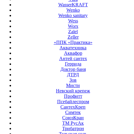
WasserKRAFT
Wenko
Wenko sanitary
Wess
Worx
Zalel
Zeller
«ППК «Практика»
Акватехника
Аквафор
Антей сантех
Геррида
Доктор баня
ДТРД
Зов
Мисти
Невский крепеж
Профитт
Псебайлеспром
СантехКреп
Симтек
СоюзКран
ТМ РусАк
Трибатрон
Тульская соль