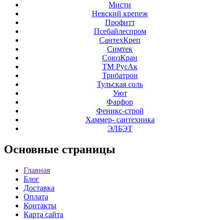
Мисти
Невский крепеж
Профитт
Псебайлеспром
СантехКреп
Симтек
СоюзКран
ТМ РусАк
Трибатрон
Тульская соль
Уют
Фарфор
Феникс-строй
Хаммер- сантехника
ЭЛБЭТ
Основные
страницы
Главная
Блог
Доставка
Оплата
Контакты
Карта сайта