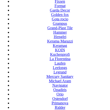
Fixsen
Format
Garda Decor
Golden fox
Gota rocio
Grampus
Grand-Plast Tile
Hammer
Hengfei
Kerama Marazzi
Keramag
KOIN
Kuchenprofi
La Florentina
Laufen
Leelongs
Legrand
Mercury Sanitary
Michael Aram
Navigator
Opadiris
Orio
Ostendorf
Primanova
Ridder