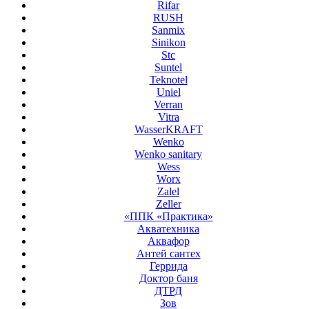
Rifar
RUSH
Sanmix
Sinikon
Stc
Suntel
Teknotel
Uniel
Verran
Vitra
WasserKRAFT
Wenko
Wenko sanitary
Wess
Worx
Zalel
Zeller
«ППК «Практика»
Акватехника
Аквафор
Антей сантех
Геррида
Доктор баня
ДТРД
Зов