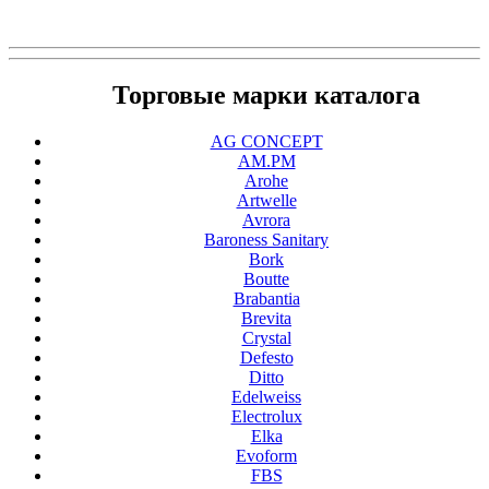
Торговые марки каталога
AG CONCEPT
AM.PM
Arohe
Artwelle
Avrora
Baroness Sanitary
Bork
Boutte
Brabantia
Brevita
Crystal
Defesto
Ditto
Edelweiss
Electrolux
Elka
Evoform
FBS