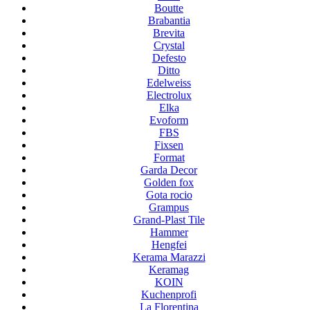
Boutte
Brabantia
Brevita
Crystal
Defesto
Ditto
Edelweiss
Electrolux
Elka
Evoform
FBS
Fixsen
Format
Garda Decor
Golden fox
Gota rocio
Grampus
Grand-Plast Tile
Hammer
Hengfei
Kerama Marazzi
Keramag
KOIN
Kuchenprofi
La Florentina