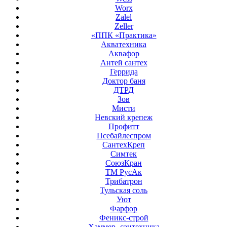
Worx
Zalel
Zeller
«ППК «Практика»
Акватехника
Аквафор
Антей сантех
Геррида
Доктор баня
ДТРД
Зов
Мисти
Невский крепеж
Профитт
Псебайлеспром
СантехКреп
Симтек
СоюзКран
ТМ РусАк
Трибатрон
Тульская соль
Уют
Фарфор
Феникс-строй
Хаммер- сантехника