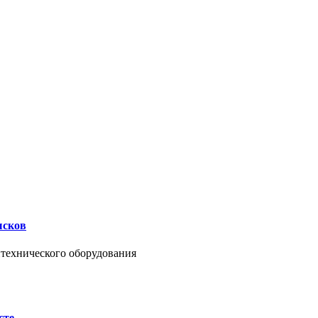
ысков
нтехнического оборудования
сте