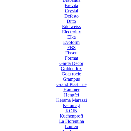
Brabantia
Brevita
Crystal
Defesto
Ditto
Edelweiss
Electrolux
Elka
Evoform
FBS
Fixsen
Format
Garda Decor
Golden fox
Gota rocio
Grampus
Grand-Plast Tile
Hammer
Hengfei
Kerama Marazzi
Keramag
KOIN
Kuchenprofi
La Florentina
Laufen