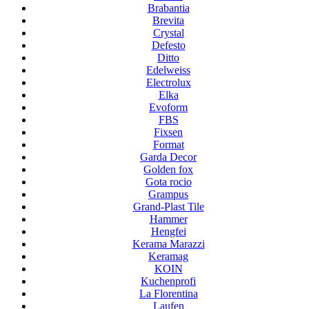
Brabantia
Brevita
Crystal
Defesto
Ditto
Edelweiss
Electrolux
Elka
Evoform
FBS
Fixsen
Format
Garda Decor
Golden fox
Gota rocio
Grampus
Grand-Plast Tile
Hammer
Hengfei
Kerama Marazzi
Keramag
KOIN
Kuchenprofi
La Florentina
Laufen