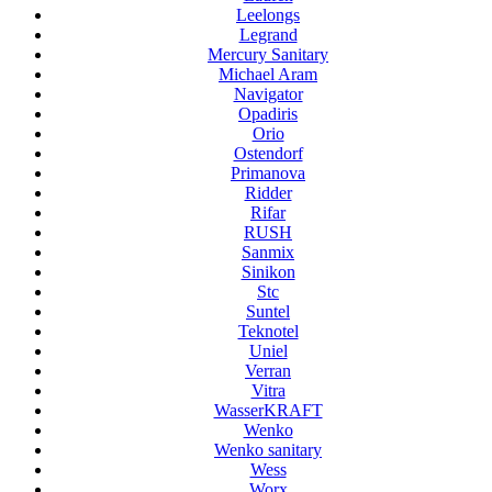
Leelongs
Legrand
Mercury Sanitary
Michael Aram
Navigator
Opadiris
Orio
Ostendorf
Primanova
Ridder
Rifar
RUSH
Sanmix
Sinikon
Stc
Suntel
Teknotel
Uniel
Verran
Vitra
WasserKRAFT
Wenko
Wenko sanitary
Wess
Worx