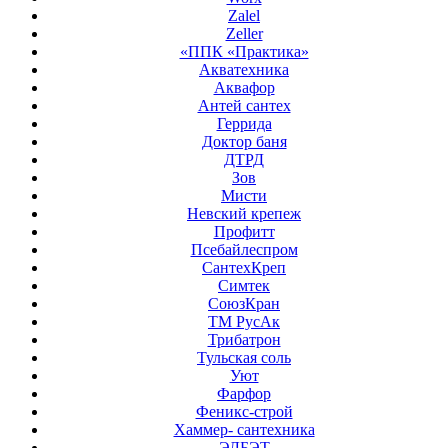
Zalel
Zeller
«ППК «Практика»
Акватехника
Аквафор
Антей сантех
Геррида
Доктор баня
ДТРД
Зов
Мисти
Невский крепеж
Профитт
Псебайлеспром
СантехКреп
Симтек
СоюзКран
ТМ РусАк
Трибатрон
Тульская соль
Уют
Фарфор
Феникс-строй
Хаммер- сантехника
ЭЛБЭТ