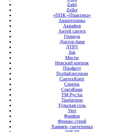
Zalel
Zeller
«ППК «Практика»
Акватехника
Аквафор
Антей сантех
Геррида
Доктор баня
ДТРД
Зов
Мисти
Невский крепеж
Профитт
Псебайлеспром
СантехКреп
Симтек
СоюзКран
ТМ РусАк
Трибатрон
Тульская соль
Уют
Фарфор
Феникс-строй
Хаммер- сантехника
ЭЛБЭТ