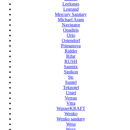
Leelongs
Legrand
Mercury Sanitary
Michael Aram
Navigator
Opadiris
Orio
Ostendorf
Primanova
Ridder
Rifar
RUSH
Sanmix
Sinikon
Stc
Suntel
Teknotel
Uniel
Verran
Vitra
WasserKRAFT
Wenko
Wenko sanitary
Wess
Worx