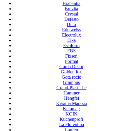
Brabantia
Brevita
Crystal
Defesto
Ditto
Edelweiss
Electrolux
Elka
Evoform
FBS
Fixsen
Format
Garda Decor
Golden fox
Gota rocio
Grampus
Grand-Plast Tile
Hammer
Hengfei
Kerama Marazzi
Keramag
KOIN
Kuchenprofi
La Florentina
Laufen