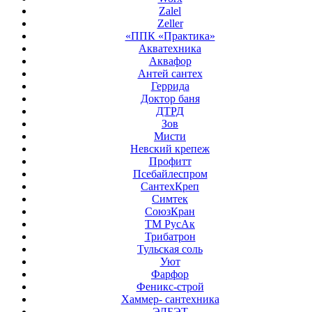
Zalel
Zeller
«ППК «Практика»
Акватехника
Аквафор
Антей сантех
Геррида
Доктор баня
ДТРД
Зов
Мисти
Невский крепеж
Профитт
Псебайлеспром
СантехКреп
Симтек
СоюзКран
ТМ РусАк
Трибатрон
Тульская соль
Уют
Фарфор
Феникс-строй
Хаммер- сантехника
ЭЛБЭТ