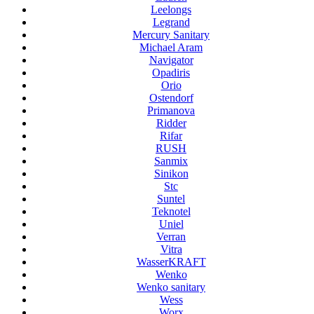
Leelongs
Legrand
Mercury Sanitary
Michael Aram
Navigator
Opadiris
Orio
Ostendorf
Primanova
Ridder
Rifar
RUSH
Sanmix
Sinikon
Stc
Suntel
Teknotel
Uniel
Verran
Vitra
WasserKRAFT
Wenko
Wenko sanitary
Wess
Worx