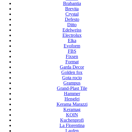
Brabantia
Brevita
Crystal
Defesto
Ditto
Edelweiss
Electrolux
Elka
Evoform
FBS
Fixsen
Format
Garda Decor
Golden fox
Gota rocio
Grampus
Grand-Plast Tile
Hammer
Hengfei
Kerama Marazzi
Keramag
KOIN
Kuchenprofi
La Florentina
Laufen