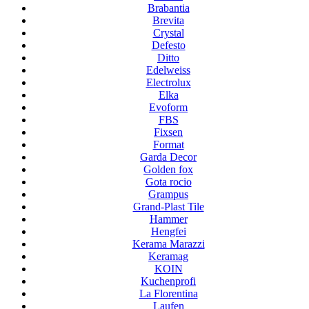
Brabantia
Brevita
Crystal
Defesto
Ditto
Edelweiss
Electrolux
Elka
Evoform
FBS
Fixsen
Format
Garda Decor
Golden fox
Gota rocio
Grampus
Grand-Plast Tile
Hammer
Hengfei
Kerama Marazzi
Keramag
KOIN
Kuchenprofi
La Florentina
Laufen