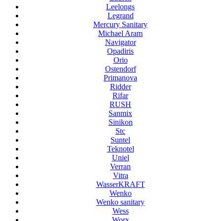
Leelongs
Legrand
Mercury Sanitary
Michael Aram
Navigator
Opadiris
Orio
Ostendorf
Primanova
Ridder
Rifar
RUSH
Sanmix
Sinikon
Stc
Suntel
Teknotel
Uniel
Verran
Vitra
WasserKRAFT
Wenko
Wenko sanitary
Wess
Worx