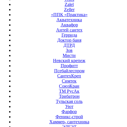
Zalel
Zeller
«ППК «Практика»
Акватехника
Аквафор
Антей сантех
Геррида
Доктор баня
ДТРД
Зов
Мисти
Невский крепеж
Профитт
Псебайлеспром
СантехКреп
Симтек
СоюзКран
ТМ РусАк
Трибатрон
Тульская соль
Уют
Фарфор
Феникс-строй
Хаммер- сантехника
ЭЛБЭТ