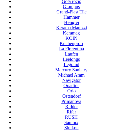
Gota rocio
Grampus
Grand-Plast Tile
Hammer
Hengfei
Kerama Marazzi
Keramag
KOIN
Kuchenprofi
La Florentina
Laufen
Leelongs
Legrand
Mercury Sanitary
Michael Aram
Navigator
Opadiris
Orio
Ostendorf
Primanova
Ridder
Rifar
RUSH
Sanmix
Sinikon