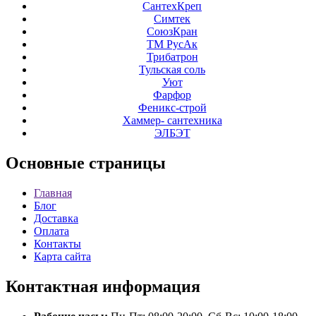
СантехКреп
Симтек
СоюзКран
ТМ РусАк
Трибатрон
Тульская соль
Уют
Фарфор
Феникс-строй
Хаммер- сантехника
ЭЛБЭТ
Основные
страницы
Главная
Блог
Доставка
Оплата
Контакты
Карта сайта
Контактная
информация