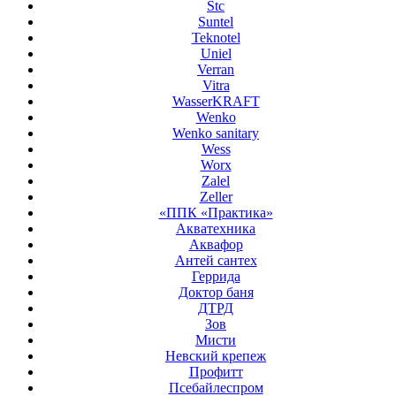
Stc
Suntel
Teknotel
Uniel
Verran
Vitra
WasserKRAFT
Wenko
Wenko sanitary
Wess
Worx
Zalel
Zeller
«ППК «Практика»
Акватехника
Аквафор
Антей сантех
Геррида
Доктор баня
ДТРД
Зов
Мисти
Невский крепеж
Профитт
Псебайлеспром