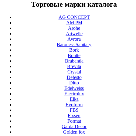
Торговые марки каталога
AG CONCEPT
AM.PM
Arohe
Artwelle
Avrora
Baroness Sanitary
Bork
Boutte
Brabantia
Brevita
Crystal
Defesto
Ditto
Edelweiss
Electrolux
Elka
Evoform
FBS
Fixsen
Format
Garda Decor
Golden fox