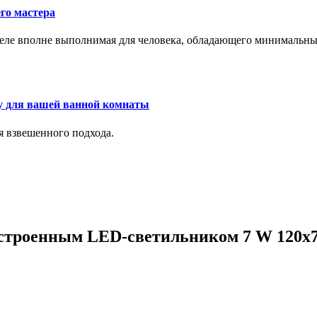
го мастера
м деле вполне выполнимая для человека, обладающего минималь
у для вашей ванной комнаты
я взвешенного подхода.
 встроенным LED-светильником 7 W 120x7