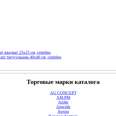
т квадрат 25х25 см, серебро
 шт треугольник 40х40 см, серебро
Торговые марки каталога
AG CONCEPT
AM.PM
Arohe
Artwelle
Avrora