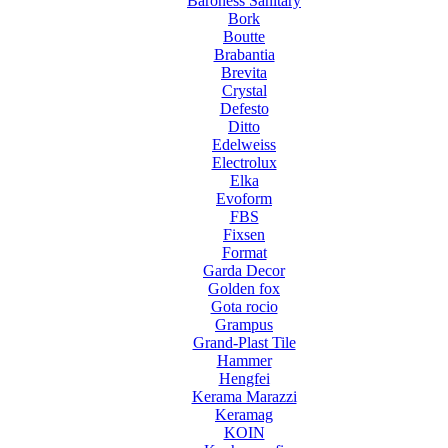
Baroness Sanitary
Bork
Boutte
Brabantia
Brevita
Crystal
Defesto
Ditto
Edelweiss
Electrolux
Elka
Evoform
FBS
Fixsen
Format
Garda Decor
Golden fox
Gota rocio
Grampus
Grand-Plast Tile
Hammer
Hengfei
Kerama Marazzi
Keramag
KOIN