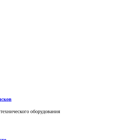
ысков
нтехнического оборудования
сте