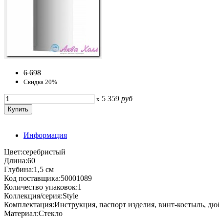
6 698
Скидка 20%
5 359
руб
x
Информация
Цвет:серебристый
Длина:60
Глубина:1,5 см
Код поставщика:50001089
Количество упаковок:1
Коллекция/серия:Style
Комплектация:Инструкция, паспорт изделия, винт-костыль, дю
Материал:Стекло