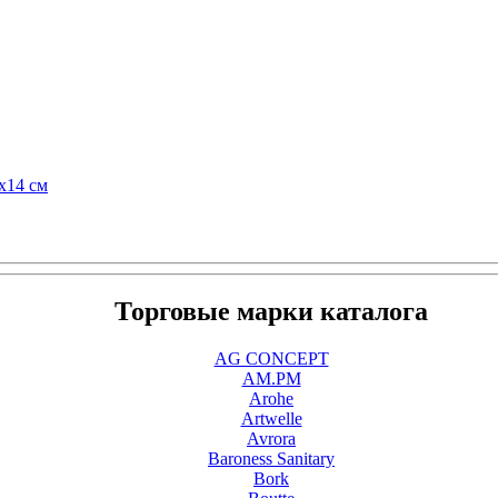
х14 см
Торговые марки каталога
AG CONCEPT
AM.PM
Arohe
Artwelle
Avrora
Baroness Sanitary
Bork