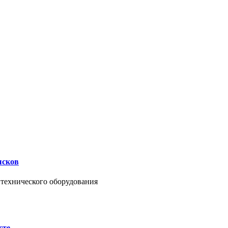
ысков
нтехнического оборудования
сте