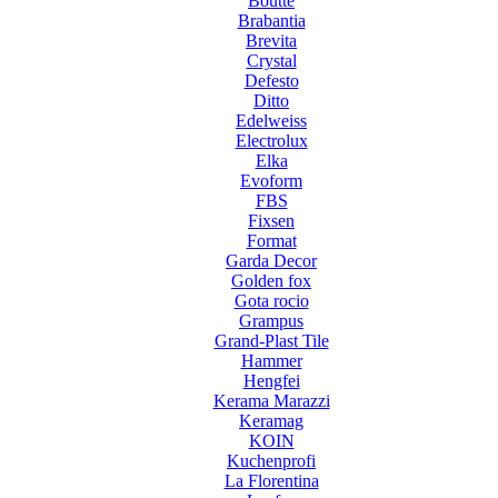
Boutte
Brabantia
Brevita
Crystal
Defesto
Ditto
Edelweiss
Electrolux
Elka
Evoform
FBS
Fixsen
Format
Garda Decor
Golden fox
Gota rocio
Grampus
Grand-Plast Tile
Hammer
Hengfei
Kerama Marazzi
Keramag
KOIN
Kuchenprofi
La Florentina