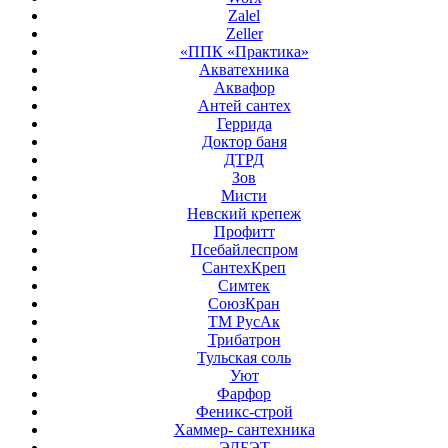
Zalel
Zeller
«ППК «Практика»
Акватехника
Аквафор
Антей сантех
Геррида
Доктор баня
ДТРД
Зов
Мисти
Невский крепеж
Профитт
Псебайлеспром
СантехКреп
Симтек
СоюзКран
ТМ РусАк
Трибатрон
Тульская соль
Уют
Фарфор
Феникс-строй
Хаммер- сантехника
ЭЛБЭТ