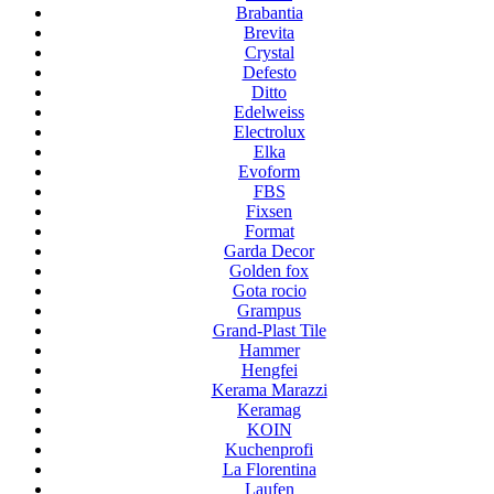
Brabantia
Brevita
Crystal
Defesto
Ditto
Edelweiss
Electrolux
Elka
Evoform
FBS
Fixsen
Format
Garda Decor
Golden fox
Gota rocio
Grampus
Grand-Plast Tile
Hammer
Hengfei
Kerama Marazzi
Keramag
KOIN
Kuchenprofi
La Florentina
Laufen