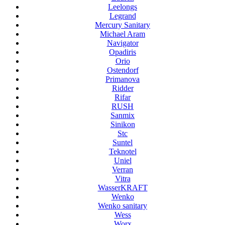
Leelongs
Legrand
Mercury Sanitary
Michael Aram
Navigator
Opadiris
Orio
Ostendorf
Primanova
Ridder
Rifar
RUSH
Sanmix
Sinikon
Stc
Suntel
Teknotel
Uniel
Verran
Vitra
WasserKRAFT
Wenko
Wenko sanitary
Wess
Worx