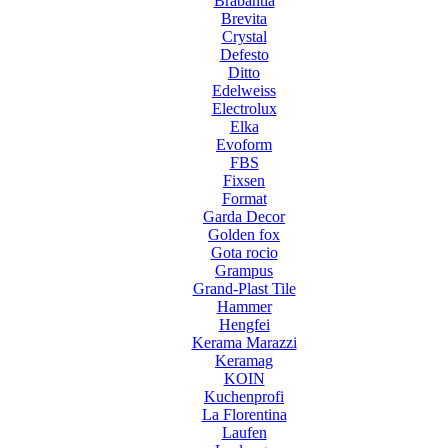
Brabantia
Brevita
Crystal
Defesto
Ditto
Edelweiss
Electrolux
Elka
Evoform
FBS
Fixsen
Format
Garda Decor
Golden fox
Gota rocio
Grampus
Grand-Plast Tile
Hammer
Hengfei
Kerama Marazzi
Keramag
KOIN
Kuchenprofi
La Florentina
Laufen