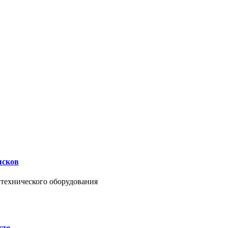
ысков
нтехнического оборудования
сте