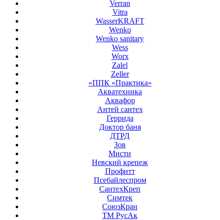
Verran
Vitra
WasserKRAFT
Wenko
Wenko sanitary
Wess
Worx
Zalel
Zeller
«ППК «Практика»
Акватехника
Аквафор
Антей сантех
Геррида
Доктор баня
ДТРД
Зов
Мисти
Невский крепеж
Профитт
Псебайлеспром
СантехКреп
Симтек
СоюзКран
ТМ РусАк