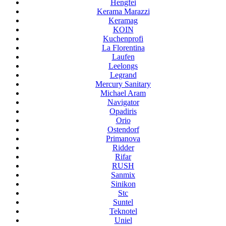
Hengfei
Kerama Marazzi
Keramag
KOIN
Kuchenprofi
La Florentina
Laufen
Leelongs
Legrand
Mercury Sanitary
Michael Aram
Navigator
Opadiris
Orio
Ostendorf
Primanova
Ridder
Rifar
RUSH
Sanmix
Sinikon
Stc
Suntel
Teknotel
Uniel