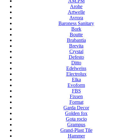
AM.PM
Arohe
Artwelle
Avrora
Baroness Sanitary
Bork
Boutte
Brabantia
Brevita
Crystal
Defesto
Ditto
Edelweiss
Electrolux
Elka
Evoform
FBS
Fixsen
Format
Garda Decor
Golden fox
Gota rocio
Grampus
Grand-Plast Tile
Hammer