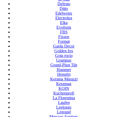
Defesto
Ditto
Edelweiss
Electrolux
Elka
Evoform
FBS
Fixsen
Format
Garda Decor
Golden fox
Gota rocio
Grampus
Grand-Plast Tile
Hammer
Hengfei
Kerama Marazzi
Keramag
KOIN
Kuchenprofi
La Florentina
Laufen
Leelongs
Legrand
Mercury Sanitary