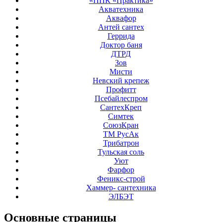
«ППК «Практика»
Акватехника
Аквафор
Антей сантех
Геррида
Доктор баня
ДТРД
Зов
Мисти
Невский крепеж
Профитт
Псебайлеспром
СантехКреп
Симтек
СоюзКран
ТМ РусАк
Трибатрон
Тульская соль
Уют
Фарфор
Феникс-строй
Хаммер- сантехника
ЭЛБЭТ
Основные
страницы