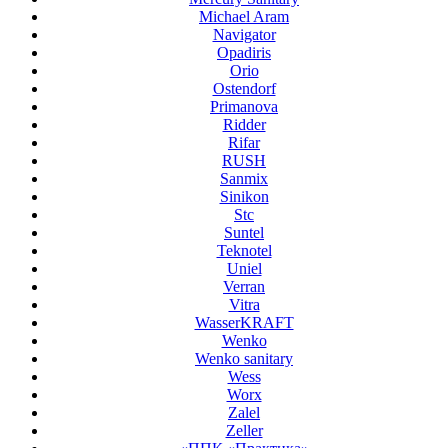
Michael Aram
Navigator
Opadiris
Orio
Ostendorf
Primanova
Ridder
Rifar
RUSH
Sanmix
Sinikon
Stc
Suntel
Teknotel
Uniel
Verran
Vitra
WasserKRAFT
Wenko
Wenko sanitary
Wess
Worx
Zalel
Zeller