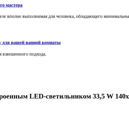
го мастера
м деле вполне выполнимая для человека, обладающего минималь
у для вашей ванной комнаты
я взвешенного подхода.
строенным LED-светильником 33,5 W 140x