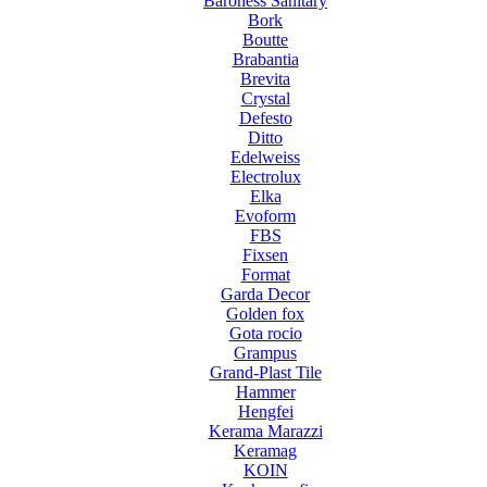
Baroness Sanitary
Bork
Boutte
Brabantia
Brevita
Crystal
Defesto
Ditto
Edelweiss
Electrolux
Elka
Evoform
FBS
Fixsen
Format
Garda Decor
Golden fox
Gota rocio
Grampus
Grand-Plast Tile
Hammer
Hengfei
Kerama Marazzi
Keramag
KOIN