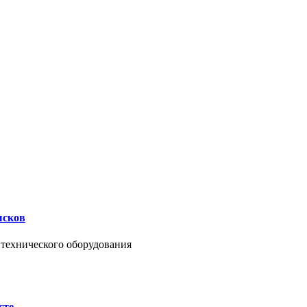
ысков
нтехнического оборудования
сте