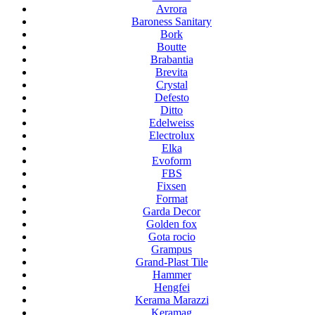
Avrora
Baroness Sanitary
Bork
Boutte
Brabantia
Brevita
Crystal
Defesto
Ditto
Edelweiss
Electrolux
Elka
Evoform
FBS
Fixsen
Format
Garda Decor
Golden fox
Gota rocio
Grampus
Grand-Plast Tile
Hammer
Hengfei
Kerama Marazzi
Keramag