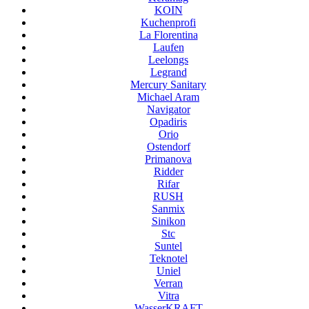
KOIN
Kuchenprofi
La Florentina
Laufen
Leelongs
Legrand
Mercury Sanitary
Michael Aram
Navigator
Opadiris
Orio
Ostendorf
Primanova
Ridder
Rifar
RUSH
Sanmix
Sinikon
Stc
Suntel
Teknotel
Uniel
Verran
Vitra
WasserKRAFT