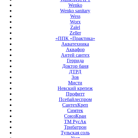
Wenko
Wenko sanitary
Wess
Worx
Zalel
Zeller
«ППК «Практика»
Акватехника
Аквафор
Антей сантех
Геррида
Доктор баня
ДТРД
Зов
Мисти
Невский крепеж
Профитт
Псебайлеспром
СантехКреп
Симтек
СоюзКран
ТМ РусАк
Трибатрон
Тульская соль