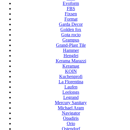
Evoform
FBS
Fixsen
Format
Garda Decor
Golden fox
Gota rocio
Grampus
Grand-Plast Tile
Hammer
Hengfei
Kerama Marazzi
Keramag
KOIN
Kuchenprofi
La Florentina
Laufen
Leelongs
Legrand
Mercury Sanitary
Michael Aram
Navigator
Opadiris
Orio
Ostendorf