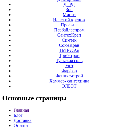
ДТРД
Зов
Мисти
Невский крепеж
Профитт
Псебайлеспром
СантехКреп
Симтек
СоюзКран
ТМ РусАк
Трибатрон
Тульская соль
Уют
Фарфор
Феникс-строй
Хаммер- сантехника
ЭЛБЭТ
Основные
страницы
Главная
Блог
Доставка
Оплата