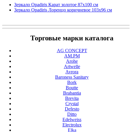
Зеркало Opadiris Карат золотое 87х100 см
Зеркало Opadiris Лоренцо коричневое 103х96 см
Торговые марки каталога
AG CONCEPT
AM.PM
Arohe
Artwelle
Avrora
Baroness Sanitary
Bork
Boutte
Brabantia
Brevita
Crystal
Defesto
Ditto
Edelweiss
Electrolux
Elka