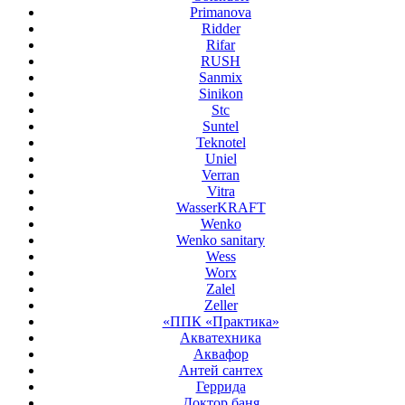
Primanova
Ridder
Rifar
RUSH
Sanmix
Sinikon
Stc
Suntel
Teknotel
Uniel
Verran
Vitra
WasserKRAFT
Wenko
Wenko sanitary
Wess
Worx
Zalel
Zeller
«ППК «Практика»
Акватехника
Аквафор
Антей сантех
Геррида
Доктор баня