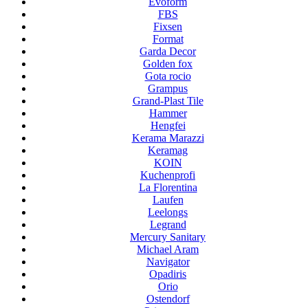
Evoform
FBS
Fixsen
Format
Garda Decor
Golden fox
Gota rocio
Grampus
Grand-Plast Tile
Hammer
Hengfei
Kerama Marazzi
Keramag
KOIN
Kuchenprofi
La Florentina
Laufen
Leelongs
Legrand
Mercury Sanitary
Michael Aram
Navigator
Opadiris
Orio
Ostendorf