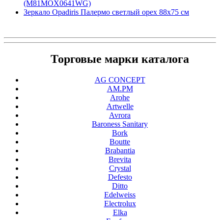
(M81MOX0641WG)
Зеркало Opadiris Палермо светлый орех 88х75 см
Торговые марки каталога
AG CONCEPT
AM.PM
Arohe
Artwelle
Avrora
Baroness Sanitary
Bork
Boutte
Brabantia
Brevita
Crystal
Defesto
Ditto
Edelweiss
Electrolux
Elka