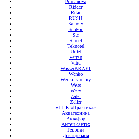
Primanova
Ridder
Rifar
RUSH
Sanmix
Sinikon
Stc
Suntel
Teknotel
Uniel
Verran
Vitra
WasserKRAFT
Wenko
Wenko sanitary
Wess
Worx
Zalel
Zeller
«ППК «Практика»
Акватехника
Аквафор
Антей сантех
Геррида
Доктор баня