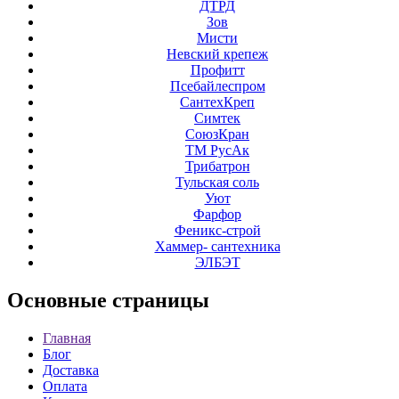
ДТРД
Зов
Мисти
Невский крепеж
Профитт
Псебайлеспром
СантехКреп
Симтек
СоюзКран
ТМ РусАк
Трибатрон
Тульская соль
Уют
Фарфор
Феникс-строй
Хаммер- сантехника
ЭЛБЭТ
Основные
страницы
Главная
Блог
Доставка
Оплата