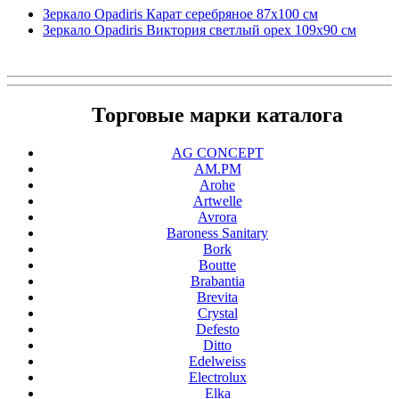
Зеркало Opadiris Карат серебряное 87х100 см
Зеркало Opadiris Виктория светлый орех 109х90 см
Торговые марки каталога
AG CONCEPT
AM.PM
Arohe
Artwelle
Avrora
Baroness Sanitary
Bork
Boutte
Brabantia
Brevita
Crystal
Defesto
Ditto
Edelweiss
Electrolux
Elka