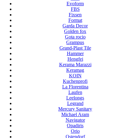
Evoform
FBS
Fixsen
Format
Garda Decor
Golden fox
Gota rocio
Grampus
Grand-Plast Tile
Hammer
Hengfei
Kerama Marazzi
Keramag
KOIN
Kuchenprofi
La Florentina
Laufen
Leelongs
Legrand
Mercury Sanitary
Michael Aram
Navigator
Opadiris
Orio
Ostendorf