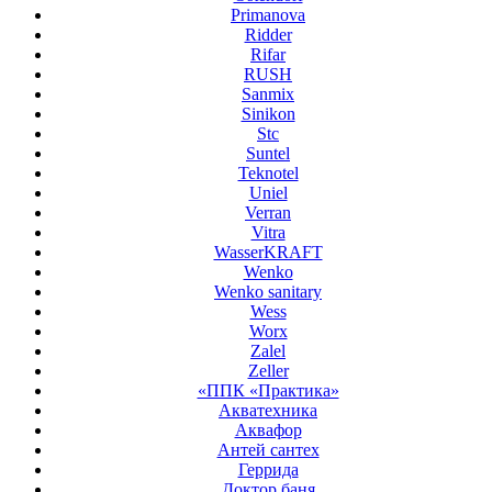
Primanova
Ridder
Rifar
RUSH
Sanmix
Sinikon
Stc
Suntel
Teknotel
Uniel
Verran
Vitra
WasserKRAFT
Wenko
Wenko sanitary
Wess
Worx
Zalel
Zeller
«ППК «Практика»
Акватехника
Аквафор
Антей сантех
Геррида
Доктор баня