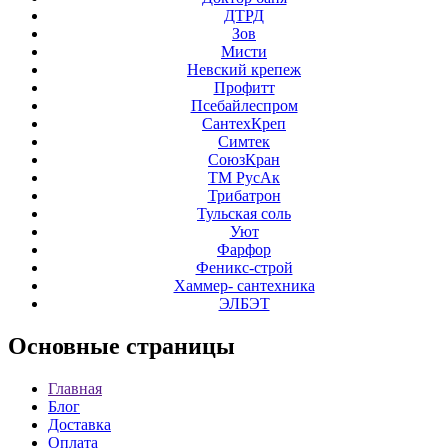
ДТРД
Зов
Мисти
Невский крепеж
Профитт
Псебайлеспром
СантехКреп
Симтек
СоюзКран
ТМ РусАк
Трибатрон
Тульская соль
Уют
Фарфор
Феникс-строй
Хаммер- сантехника
ЭЛБЭТ
Основные
страницы
Главная
Блог
Доставка
Оплата