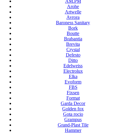
AM.PM
Arohe
Artwelle
Avrora
Baroness Sanitary
Bork
Boutte
Brabantia
Brevita
Crystal
Defesto
Ditto
Edelweiss
Electrolux
Elka
Evoform
FBS
Fixsen
Format
Garda Decor
Golden fox
Gota rocio
Grampus
Grand-Plast Tile
Hammer