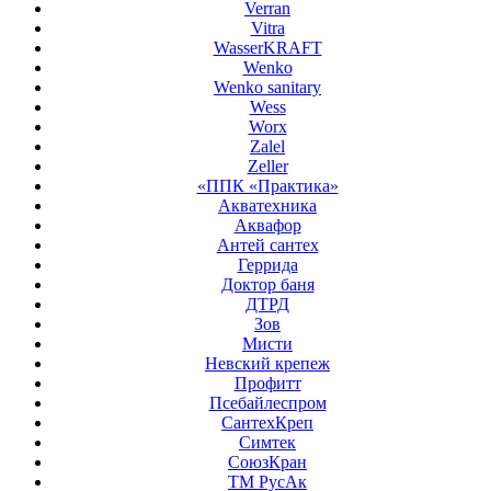
Verran
Vitra
WasserKRAFT
Wenko
Wenko sanitary
Wess
Worx
Zalel
Zeller
«ППК «Практика»
Акватехника
Аквафор
Антей сантех
Геррида
Доктор баня
ДТРД
Зов
Мисти
Невский крепеж
Профитт
Псебайлеспром
СантехКреп
Симтек
СоюзКран
ТМ РусАк