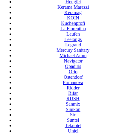
Hengfei
Kerama Marazzi
Keramag
KOIN
Kuchenprofi
La Florentina
Laufen
Leelongs
Legrand
Mercury Sanitary
Michael Aram
Navigator
Opadiris
Orio
Ostendorf
Primanova
Ridder
Rifar
RUSH
Sanmix
Sinikon
Stc
Suntel
Teknotel
Uniel