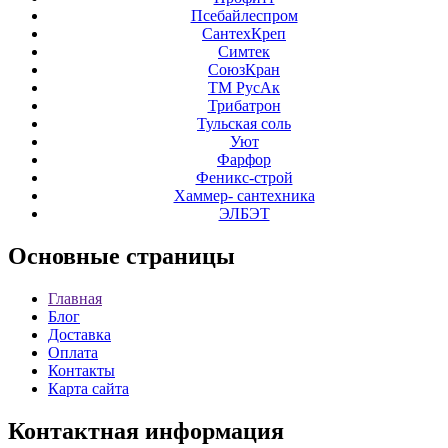
Псебайлеспром
СантехКреп
Симтек
СоюзКран
ТМ РусАк
Трибатрон
Тульская соль
Уют
Фарфор
Феникс-строй
Хаммер- сантехника
ЭЛБЭТ
Основные
страницы
Главная
Блог
Доставка
Оплата
Контакты
Карта сайта
Контактная
информация