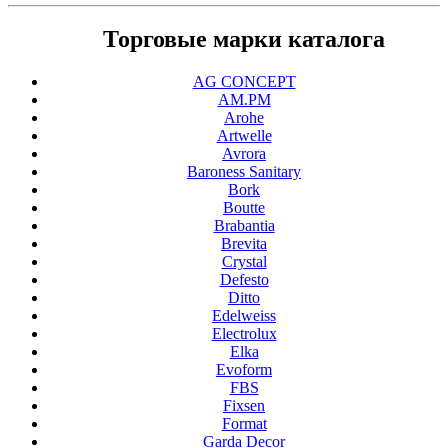
Торговые марки каталога
AG CONCEPT
AM.PM
Arohe
Artwelle
Avrora
Baroness Sanitary
Bork
Boutte
Brabantia
Brevita
Crystal
Defesto
Ditto
Edelweiss
Electrolux
Elka
Evoform
FBS
Fixsen
Format
Garda Decor