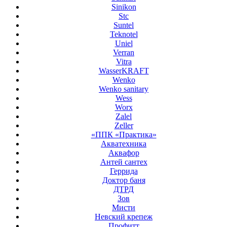
Sinikon
Stc
Suntel
Teknotel
Uniel
Verran
Vitra
WasserKRAFT
Wenko
Wenko sanitary
Wess
Worx
Zalel
Zeller
«ППК «Практика»
Акватехника
Аквафор
Антей сантех
Геррида
Доктор баня
ДТРД
Зов
Мисти
Невский крепеж
Профитт