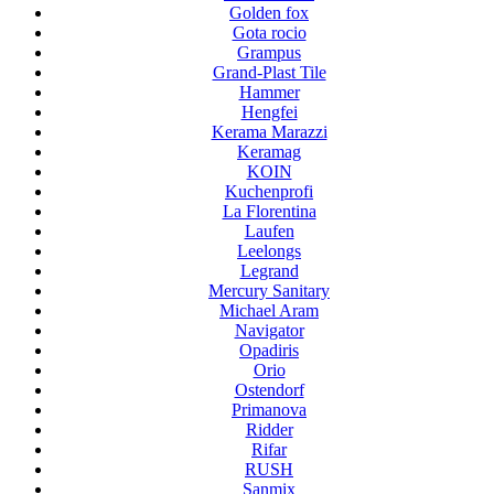
Golden fox
Gota rocio
Grampus
Grand-Plast Tile
Hammer
Hengfei
Kerama Marazzi
Keramag
KOIN
Kuchenprofi
La Florentina
Laufen
Leelongs
Legrand
Mercury Sanitary
Michael Aram
Navigator
Opadiris
Orio
Ostendorf
Primanova
Ridder
Rifar
RUSH
Sanmix