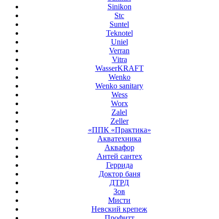
Sinikon
Stc
Suntel
Teknotel
Uniel
Verran
Vitra
WasserKRAFT
Wenko
Wenko sanitary
Wess
Worx
Zalel
Zeller
«ППК «Практика»
Акватехника
Аквафор
Антей сантех
Геррида
Доктор баня
ДТРД
Зов
Мисти
Невский крепеж
Профитт