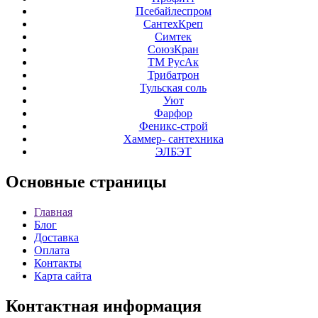
Псебайлеспром
СантехКреп
Симтек
СоюзКран
ТМ РусАк
Трибатрон
Тульская соль
Уют
Фарфор
Феникс-строй
Хаммер- сантехника
ЭЛБЭТ
Основные
страницы
Главная
Блог
Доставка
Оплата
Контакты
Карта сайта
Контактная
информация