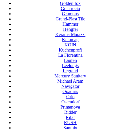
Golden fox
Gota rocio
Grampus
Grand-Plast Tile
Hammer
Hengfei
Kerama Marazzi
Keramag
KOIN
Kuchenprofi
La Florentina
Laufen
Leelongs
Legrand
Mercury Sanitary
Michael Aram
Navigator
Opadiris
Orio
Ostendorf
Primanova
Ridder
Rifar
RUSH
Sanmix