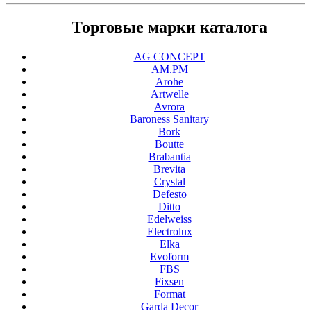
Торговые марки каталога
AG CONCEPT
AM.PM
Arohe
Artwelle
Avrora
Baroness Sanitary
Bork
Boutte
Brabantia
Brevita
Crystal
Defesto
Ditto
Edelweiss
Electrolux
Elka
Evoform
FBS
Fixsen
Format
Garda Decor