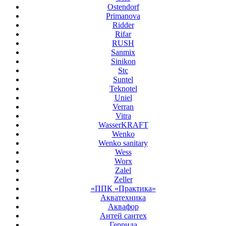
Ostendorf
Primanova
Ridder
Rifar
RUSH
Sanmix
Sinikon
Stc
Suntel
Teknotel
Uniel
Verran
Vitra
WasserKRAFT
Wenko
Wenko sanitary
Wess
Worx
Zalel
Zeller
«ППК «Практика»
Акватехника
Аквафор
Антей сантех
Геррида