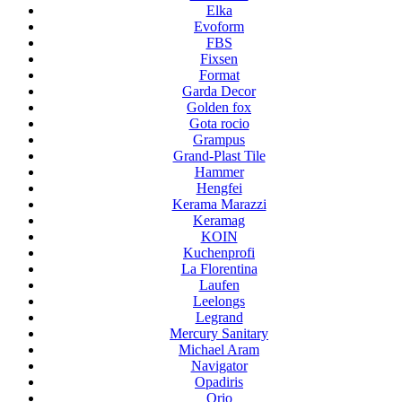
Elka
Evoform
FBS
Fixsen
Format
Garda Decor
Golden fox
Gota rocio
Grampus
Grand-Plast Tile
Hammer
Hengfei
Kerama Marazzi
Keramag
KOIN
Kuchenprofi
La Florentina
Laufen
Leelongs
Legrand
Mercury Sanitary
Michael Aram
Navigator
Opadiris
Orio