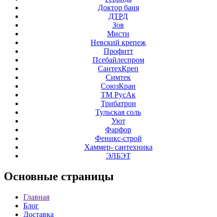
Доктор баня
ДТРД
Зов
Мисти
Невский крепеж
Профитт
Псебайлеспром
СантехКреп
Симтек
СоюзКран
ТМ РусАк
Трибатрон
Тульская соль
Уют
Фарфор
Феникс-строй
Хаммер- сантехника
ЭЛБЭТ
Основные
страницы
Главная
Блог
Доставка