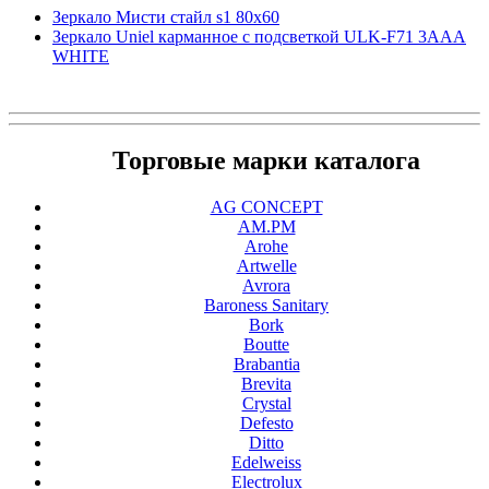
Зеркало Мисти стайл s1 80x60
Зеркало Uniel карманное с подсветкой ULK-F71 3AAA
WHITE
Торговые марки каталога
AG CONCEPT
AM.PM
Arohe
Artwelle
Avrora
Baroness Sanitary
Bork
Boutte
Brabantia
Brevita
Crystal
Defesto
Ditto
Edelweiss
Electrolux