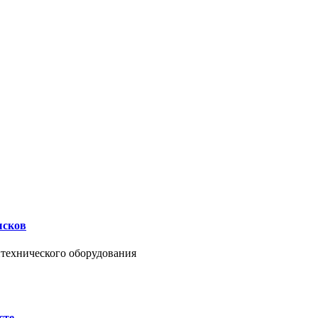
ысков
нтехнического оборудования
сте