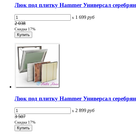
Люк под плитку Hammer Универсал серебрян
1 699
руб
x
2 038
Скидка 17%
Люк под плитку Hammer Универсал серебрян
2 899
руб
x
3 507
Скидка 17%