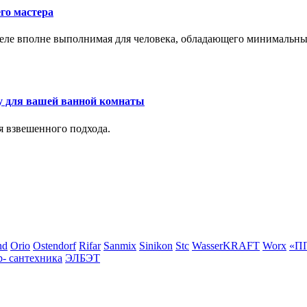
го мастера
м деле вполне выполнимая для человека, обладающего минималь
у для вашей ванной комнаты
я взвешенного подхода.
nd
Orio
Ostendorf
Rifar
Sanmix
Sinikon
Stc
WasserKRAFT
Worx
«ПП
- сантехника
ЭЛБЭТ