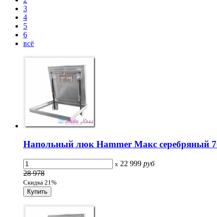
3
4
5
6
всё
Напольный люк Hammer Макс серебряный 7
22 999
руб
x
28 978
Скидка 21%