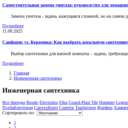
Самостоятельная замена унитаза: руководство для домашне
Замена унитаза - задача, кажущаяся сложной, но на само
Подробнее
11.09.2025
Санфаянс vs. Керамика: Как выбрать идеальную сантехник
Выбор сантехники для ванной комнаты – задача, требующа
Подробнее
Главная
Инженерная сантехника
Инженерная сантехника
Все бренды
Boutte
Electrolux
Elka
Grand-Plast Tile
Hammer
Legra
Псебайлеспром
СантехКреп
Симтек
Трибатрон
Фарфор
Хаммер
Сортировать по:
1
2