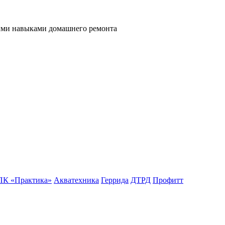
ными навыками домашнего ремонта
К «Практика»
Акватехника
Геррида
ДТРД
Профитт